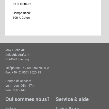
de la ceinture
Composition:
100 % Coton
Max Fuchs AG
Industriestraße 1
D-94078 Freyung
Téléphone: +49 (0) 8551 9620-0
Fax: +49 (0) 8551 9620-15
Heures de service:
Lun. - Jeu.: 08h - 17h
Ven.: 08h - 14h
Qui sommes nous?
Service & aide
Histoire
Broderie/Flocage