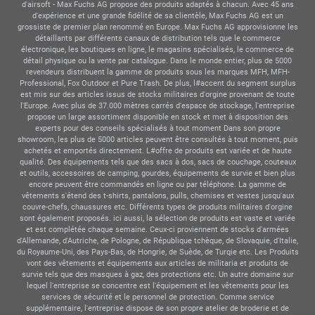
d'airsoft - Max Fuchs AG propose des produits adaptés à chacun. Avec 45 ans
d'expérience et une grande fidélité de sa clientèle, Max Fuchs AG est un
grossiste de premier plan renommé en Europe. Max Fuchs AG approvisionne les
détaillants par différents canaux de distribution tels que le commerce
électronique, les boutiques en ligne, le magasins spécialisés, le commerce de
détail physique ou la vente par catalogue. Dans le monde entier, plus de 5000
revendeurs distribuent la gamme de produits sous les marques MFH, MFH-
Professional, Fox Outdoor et Pure Trash. De plus, l#accent du segment surplus
est mis sur des articles issus de stocks militaires d'orgine provenant de toute
l'Europe. Avec plus de 37.000 mètres carrés d'espace de stockage, l'entreprise
propose un large assortiment disponible en stock et met à disposition des
experts pour des conseils spécialisés à tout moment Dans son propre
showroom, les plus de 5000 articles peuvent être consultés à tout moment, puis
achetés et emportés directement. L#offre de produits est variée et de haute
qualité. Des équipements tels que des sacs à dos, sacs de couchage, couteaux
et outils, accessoires de camping, gourdes, équipements de survie et bien plus
encore peuvent être commandés en ligne ou par téléphone. La gamme de
vêtements s'étend des t-shirts, pantalons, pulls, chemises et vestes jusqu'aux
couvre-chefs, chaussures etc. Différents types de produits militaires d'orgine
sont également proposés. ici aussi, la sélection de produits est vaste et variée
et est complétée chaque semaine. Ceux-ci proviennent de stocks d'armées
d'Allemande, d'Autriche, de Pologne, de République tchèque, de Slovaquie, d'Italie,
du Royaume-Uni, des Pays-Bas, de Hongrie, de Suède, de Turqie etc. Les Produits
vont des vêtements et équipements aux articles de militaria et produits de
survie tels que des masques à gaz, des protections etc. Un autre domaine sur
lequel l'entreprise se concentre est l'équipement et les vêtements pour les
services de sécurité et le personnel de protection. Comme service
supplémentaire, l'entreprise dispose de son propre atelier de broderie et de