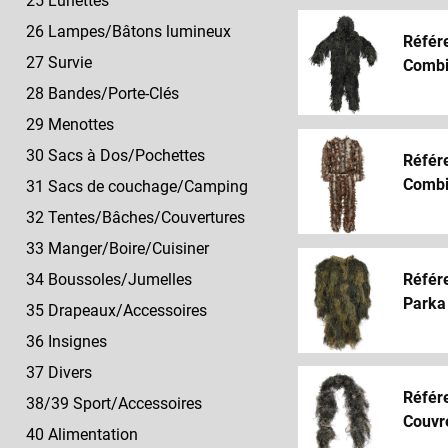
25 Lunettes
26 Lampes/Bâtons lumineux
Référ
27 Survie
Combin
28 Bandes/Porte-Clés
29 Menottes
30 Sacs à Dos/Pochettes
Référ
Combi
31 Sacs de couchage/Camping
32 Tentes/Bâches/Couvertures
33 Manger/Boire/Cuisiner
Référ
34 Boussoles/Jumelles
Parka 
35 Drapeaux/Accessoires
36 Insignes
37 Divers
Référ
38/39 Sport/Accessoires
Couvre
40 Alimentation