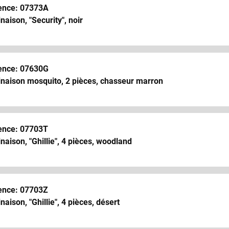
ence: 07373A
aison, "Security", noir
ence: 07630G
naison mosquito, 2 pièces, chasseur marron
ence: 07703T
aison, "Ghillie", 4 pièces, woodland
ence: 07703Z
aison, "Ghillie", 4 pièces, désert