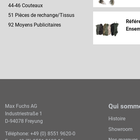
44-46 Couteaux
51 Pièces de rechange/Tissus
Référ
92 Moyens Publicitaires
Ensemb
Qui somm
Max Fuchs AG
Industriestraße 1
Histoire
D-94078 Freyung
Showroom
Téléphone: +49 (0) 8551 9620-0
Nos marques