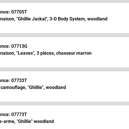
ence: 07705T
aison, "Ghillie Jackal", 3-D Body System, woodland
ence: 07713G
naison, "Leaves", 3 pièces, chasseur marron
ence: 07733T
camouflage, "Ghillie", woodland
ence: 07773T
-arme, "Ghillie" woodland