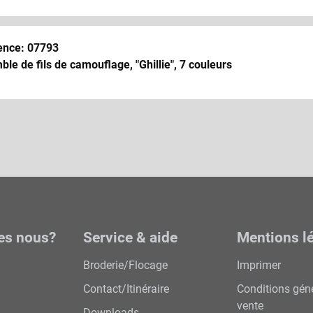
ence: 07793
le de fils de camouflage, "Ghillie", 7 couleurs
es nous?
Service & aide
Mentions l
Broderie/Flocage
Imprimer
Contact/Itinéraire
Conditions gén
vente
Downloads