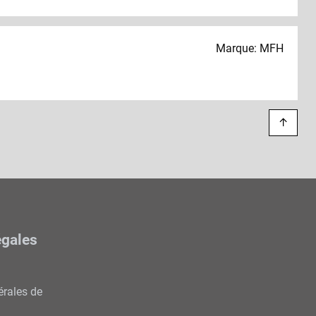
Marque: MFH
↑
égales
érales de