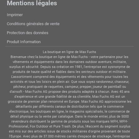
Mentions légales
Imprimer
Conditions générales de vente
Protection des données
Produit Information
La boutique en ligne de Max Fuchs
Bienvenue chez la boutique en ligne de Max Fuchs - votre partenaire pour les
vêtements et équipements dans les domaines outdoor aventure, militaire,
surplus et sécurité. Depuis sa création en 1981, l'entreprise est sysnonyme de
produits de haute qualité et fiables dans les secteurs outdoor et militaire.
L'assortiment comprend des équipements et des vêtements pour toutes les
activités et tous les loisirs en plein air. Que vous soyez randonneur, chasseur,
pêcheur, pratiquant de raquettes, campeur, prepper, joueur de paintball ou
d'airsoft - Max Fuchs AG propose des produits adaptés à chacun. Avec 45 ans
d'expérience et une grande fidélité de sa clientèle, Max Fuchs AG est un
grossiste de premier plan renommé en Europe. Max Fuchs AG approvisionne les
détaillants par différents canaux de distribution tels que le commerce
électronique, les boutiques en ligne, le magasins spécialisés, le commerce de
détail physique ou la vente par catalogue. Dans le monde entier, plus de 5000
revendeurs distribuent la gamme de produits sous les marques MFH, MFH-
Professional, Fox Outdoor et Pure Trash. De plus, l#accent du segment surplus
est mis sur des articles issus de stocks militaires d'orgine provenant de toute
l'Europe. Avec plus de 37.000 mètres carrés d'espace de stockage, l'entreprise