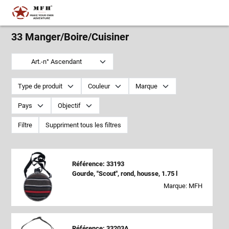
33 Manger/Boire/Cuisiner
Art.-n° Ascendant
Type de produit
Couleur
Marque
Pays
Objectif
Filtre
Suppriment tous les filtres
Référence: 33193
Gourde, "Scout", rond, housse, 1.75 l
Marque: MFH
Référence: 33203A