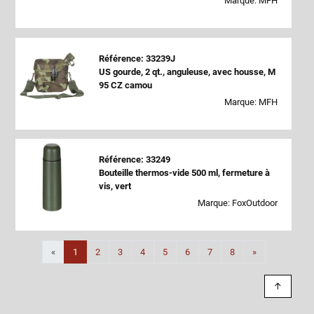
Marque: MFH
Référence: 33239J
US gourde, 2 qt., anguleuse, avec housse, M
95 CZ camou
Marque: MFH
Référence: 33249
Bouteille thermos-vide 500 ml, fermeture à
vis, vert
Marque: FoxOutdoor
Suivant
«
1
2
3
4
5
6
7
8
»
↑