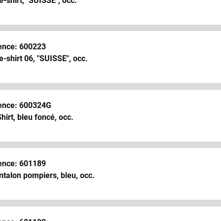
-shirt, "SUISSE", occ.
ence: 600223
-shirt 06, "SUISSE", occ.
ence: 600324G
hirt, bleu foncé, occ.
ence: 601189
talon pompiers, bleu, occ.