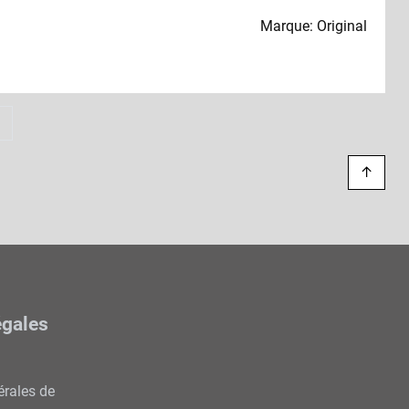
Marque: Original
Suivant
»
↑
égales
érales de