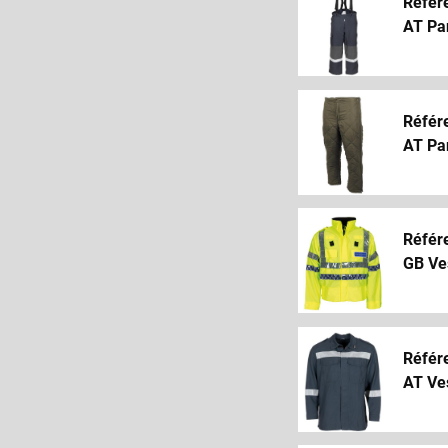
Référ
AT Pan
Référ
AT Pan
Référ
GB Ves
Référ
AT Ves