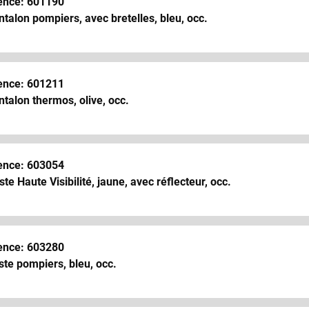
ence: 601190
talon pompiers, avec bretelles, bleu, occ.
ence: 601211
talon thermos, olive, occ.
ence: 603054
te Haute Visibilité, jaune, avec réflecteur, occ.
ence: 603280
te pompiers, bleu, occ.