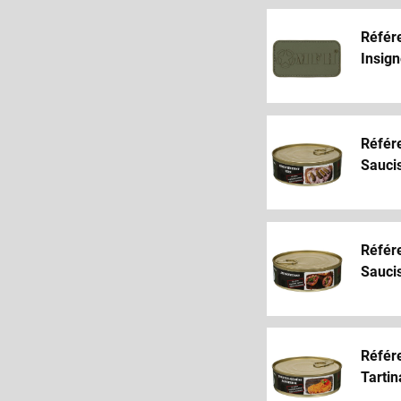
Référ
Insign
Référ
Saucis
Référ
Saucis
Référ
Tarti