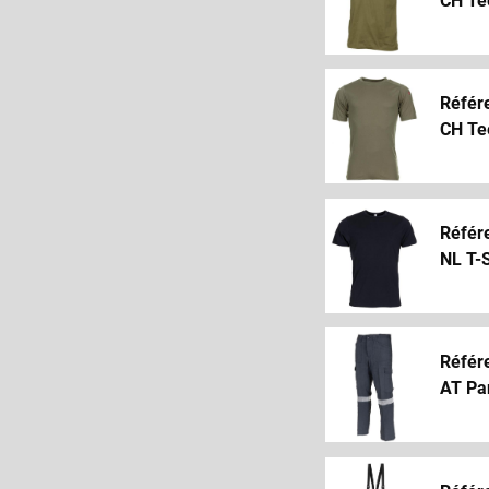
CH Tee
Référ
CH Tee
Référ
NL T-S
Référ
AT Pan