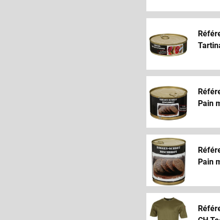
Référ
Tartin
Référ
Pain m
Référ
Pain m
Référ