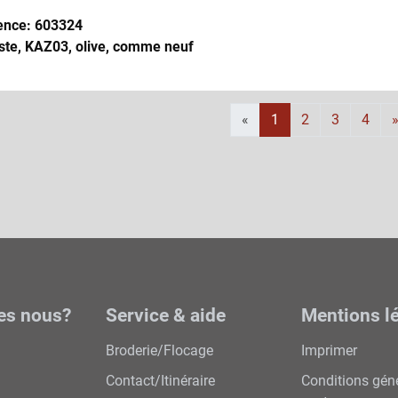
ence: 603324
ste, KAZ03, olive, comme neuf
«
1
2
3
4
es nous?
Service & aide
Mentions l
Broderie/Flocage
Imprimer
Contact/Itinéraire
Conditions gén