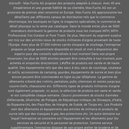
d'airsoft - Max Fuchs AG propose des produits adaptés à chacun. Avec 45 ans
d'expérience et une grande fidélité de sa clientèle, Max Fuchs AG est un
grossiste de premier plan renommé en Europe. Max Fuchs AG approvisionne les
détaillants par différents canaux de distribution tels que le commerce
électronique, les boutiques en ligne, le magasins spécialisés, le commerce de
détail physique ou la vente par catalogue. Dans le monde entier, plus de 5000
revendeurs distribuent la gamme de produits sous les marques MFH, MFH-
Professional, Fox Outdoor et Pure Trash. De plus, l#accent du segment surplus
est mis sur des articles issus de stocks militaires d'orgine provenant de toute
l'Europe. Avec plus de 37.000 mètres carrés d'espace de stockage, l'entreprise
propose un large assortiment disponible en stock et met à disposition des
experts pour des conseils spécialisés à tout moment Dans son propre
showroom, les plus de 5000 articles peuvent être consultés à tout moment, puis
achetés et emportés directement. L#offre de produits est variée et de haute
qualité. Des équipements tels que des sacs à dos, sacs de couchage, couteaux
et outils, accessoires de camping, gourdes, équipements de survie et bien plus
encore peuvent être commandés en ligne ou par téléphone. La gamme de
vêtements s'étend des t-shirts, pantalons, pulls, chemises et vestes jusqu'aux
couvre-chefs, chaussures etc. Différents types de produits militaires d'orgine
sont également proposés. ici aussi, la sélection de produits est vaste et variée
et est complétée chaque semaine. Ceux-ci proviennent de stocks d'armées
d'Allemande, d'Autriche, de Pologne, de République tchèque, de Slovaquie, d'Italie,
du Royaume-Uni, des Pays-Bas, de Hongrie, de Suède, de Turqie etc. Les Produits
vont des vêtements et équipements aux articles de militaria et produits de
survie tels que des masques à gaz, des protections etc. Un autre domaine sur
lequel l'entreprise se concentre est l'équipement et les vêtements pour les
services de sécurité et le personnel de protection. Comme service
supplémentaire, l'entreprise dispose de son propre atelier de broderie et de