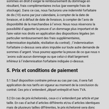
sommes en droit d´exiger le remboursement du dommage en
résultant, frais complémentaires inclus (par exemple frais de
stockage). Dans ce cas, nous facturons une indemnité forfaitaire
de dix (10) euros par jour calendaire, à compter de la date de
livraison, et à défaut de date de livraison, à compter de l´avis de
disponibilité de la marchandise à l´envoi. Nous nous réservons la
possibilité d´apporter la preuve d´un dommage plus important et de
faire valoir nos droits en application des dispositions légales (en
particulier remboursement des frais supplémentaires,
indemnisation équitable, résiliation du contrat) ; l´indemnisation
forfaitaire ci-dessus sera alors imputée sur toute autre demande de
sommes d´argent. Vous pourrez apporter la preuve de ce que nous n
´avons subi aucun dommage ou que celui-ci était largement
inférieur à l´indemnisation forfaitaire indiquée ci-dessus.
5. Prix et conditions de paiement
5.1 Sauf disposition contraire prévue au cas par cas, il sera fait
application de nos tarifs en vigueur au moment de la conclusion du
contrat. Ces prix s´entendent „départ entrepôt et hors TVA.
5.2 En cas de prix échelonnés, ceux-ci s´entendent par article et par
taille. En cas d´achat d´articles différents et/ou d´articles identiques
mais de plusieurs tailles différentes, le prix échelonné sera donc