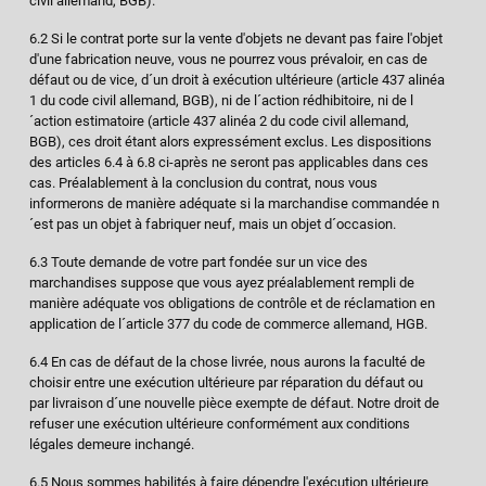
civil allemand, BGB).
6.2 Si le contrat porte sur la vente d'objets ne devant pas faire l'objet
d'une fabrication neuve, vous ne pourrez vous prévaloir, en cas de
défaut ou de vice, d´un droit à exécution ultérieure (article 437 alinéa
1 du code civil allemand, BGB), ni de l´action rédhibitoire, ni de l
´action estimatoire (article 437 alinéa 2 du code civil allemand,
BGB), ces droit étant alors expressément exclus. Les dispositions
des articles 6.4 à 6.8 ci-après ne seront pas applicables dans ces
cas. Préalablement à la conclusion du contrat, nous vous
informerons de manière adéquate si la marchandise commandée n
´est pas un objet à fabriquer neuf, mais un objet d´occasion.
6.3 Toute demande de votre part fondée sur un vice des
marchandises suppose que vous ayez préalablement rempli de
manière adéquate vos obligations de contrôle et de réclamation en
application de l´article 377 du code de commerce allemand, HGB.
6.4 En cas de défaut de la chose livrée, nous aurons la faculté de
choisir entre une exécution ultérieure par réparation du défaut ou
par livraison d´une nouvelle pièce exempte de défaut. Notre droit de
refuser une exécution ultérieure conformément aux conditions
légales demeure inchangé.
6.5 Nous sommes habilités à faire dépendre l'exécution ultérieure