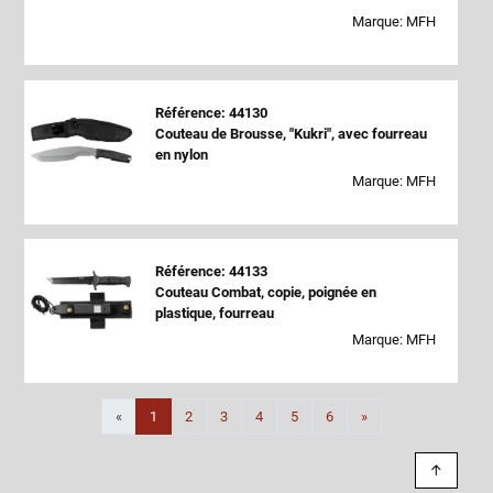
Marque: MFH
Référence: 44130
Couteau de Brousse, "Kukri", avec fourreau
en nylon
Marque: MFH
Référence: 44133
Couteau Combat, copie, poignée en
plastique, fourreau
Marque: MFH
Suivant
«
1
2
3
4
5
6
»
↑