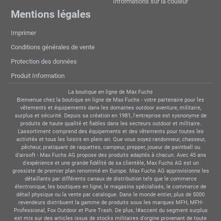
Informations sur la couleur
Mentions légales
Imprimer
Conditions générales de vente
Protection des données
Produit Information
La boutique en ligne de Max Fuchs
Bienvenue chez la boutique en ligne de Max Fuchs - votre partenaire pour les
vêtements et équipements dans les domaines outdoor aventure, militaire,
surplus et sécurité. Depuis sa création en 1981, l'entreprise est sysnonyme de
produits de haute qualité et fiables dans les secteurs outdoor et militaire.
L'assortiment comprend des équipements et des vêtements pour toutes les
activités et tous les loisirs en plein air. Que vous soyez randonneur, chasseur,
pêcheur, pratiquant de raquettes, campeur, prepper, joueur de paintball ou
d'airsoft - Max Fuchs AG propose des produits adaptés à chacun. Avec 45 ans
d'expérience et une grande fidélité de sa clientèle, Max Fuchs AG est un
grossiste de premier plan renommé en Europe. Max Fuchs AG approvisionne les
détaillants par différents canaux de distribution tels que le commerce
électronique, les boutiques en ligne, le magasins spécialisés, le commerce de
détail physique ou la vente par catalogue. Dans le monde entier, plus de 5000
revendeurs distribuent la gamme de produits sous les marques MFH, MFH-
Professional, Fox Outdoor et Pure Trash. De plus, l#accent du segment surplus
est mis sur des articles issus de stocks militaires d'orgine provenant de toute