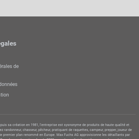
égales
érales de
 données
ation
puis sa création en 1981, l'entreprise est sysnonyme de produits de haute qualité et
ez randonneur, chasseur, pêcheur, pratiquant de raquettes, campeur, prepper, joueur de
e de premier plan renommé en Europe. Max Fuchs AG approvisionne les détaillants par