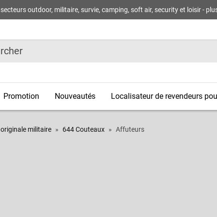
rs outdoor, militaire, survie, camping, soft air, security et loisir - plus 
r
Promotion
Nouveautés
Localisateur de revendeurs pour
riginale militaire
644 Couteaux
Affuteurs