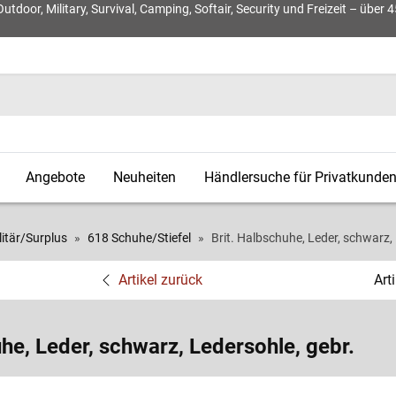
door, Military, Survival, Camping, Softair, Security und Freizeit – über 
Angebote
Neuheiten
Händlersuche für Privatkunde
litär/Surplus
618 Schuhe/Stiefel
Brit. Halbschuhe, Leder, schwarz, 
Artikel zurück
Art
uhe, Leder, schwarz, Ledersohle, gebr.