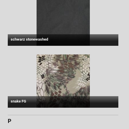
schwarz stonewashed
snake FG
P