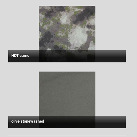
HDT camo
olive stonewashed