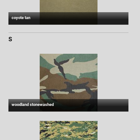
coyote tan
S
woodland stonewashed