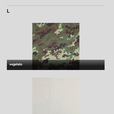
L
vegetato