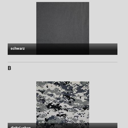
schwarz
B
digital urban