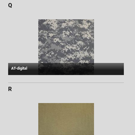
Q
AT-digital
R