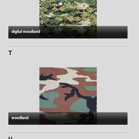
digital woodland
T
woodland