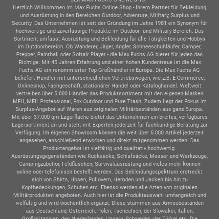
Herzlich Willkommen im Max Fuchs Online Shop - Ihrem Partner für Bekleidung
und Ausrüstung in den Bereichen Outdoor, Adventure, Military, Surplus und
Security. Das Unternehmen ist seit der Gründung im Jahre 1981 ein Synonym für
hochwertige und zuverlässige Produkte im Outdoor- und Military-Bereich. Das
Sortiment umfasst Ausrüstung und Bekleidung für alle Tätigkeiten und Hobbys
im Outdoorbereich. Ob Wanderer, Jäger, Angler, Schneeschuhläufer, Camper,
Prepper, Paintball oder Softair Player - die Max Fuchs AG bietet für jeden das
Richtige. Mit 45 Jahren Erfahrung und einer hohen Kundentreue ist die Max
Fuchs AG ein renommierter Top-Großhändler in Europa. Die Max Fuchs AG
beliefert Händler mit unterschiedlichen Vertriebswegen, wie z.B. E-Commerce,
Onlineshop, Fachgeschäft, stationärer Handel oder Kataloghandel. Weltweit
vertreiben über 5.000 Händler das Produktsortiment mit den eigenen Marken
MFH, MFH Professional, Fox Outdoor und Pure Trash. Zudem liegt der Fokus im
Surplus-Angebot auf Waren aus originalen Militärbeständen aus ganz Europa.
Mit über 37.000 qm Lagerfläche bietet das Unternehmen ein breites, verfügbares
Lagersortiment an und steht mit Experten jederzeit für fachkundige Beratung zur
Verfügung. Im eigenen Showroom können die weit über 5.000 Artikel jederzeit
angesehen, anschließend erworben und direkt mitgenommen werden. Das
Produktangebot ist vielfältig und qualitativ hochwertig.
Ausrüstungsgegenständen wie Rucksäcke, Schlafsäcke, Messer und Werkzeuge,
Campingzubehör, Feldflaschen, Survivalausrüstung und vieles mehr können
online oder telefonisch bestellt werden. Das Bekleidungsspektrum erstreckt
sich von Shirts, Hosen, Pullovern, Hemden und Jacken bis hin zu
Kopfbedeckungen, Schuhen etc. Ebenso werden alle Arten von originalen
Militärprodukten angeboten. Auch hier ist die Produktauswahl umfangreich und
vielfältig und wird wöchentlich ergänzt. Diese stammen aus Armeebeständen
aus Deutschland, Österreich, Polen, Tschechien, der Slowakei, Italien,
Großbritannien, den Niederlanden, Ungarn, Schweden, der Türkei etc. Die