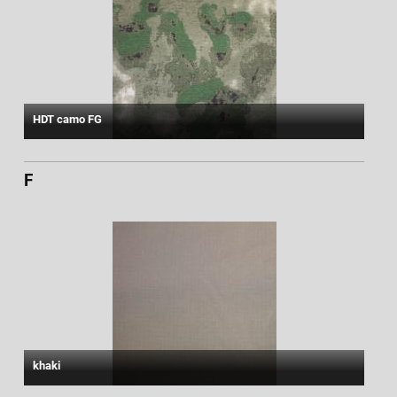
HDT camo FG
F
khaki