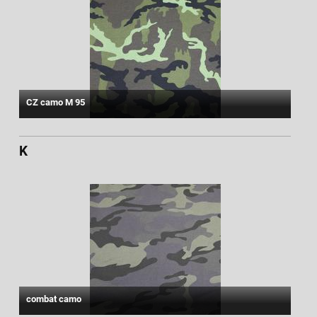
CZ camo M 95
K
combat camo