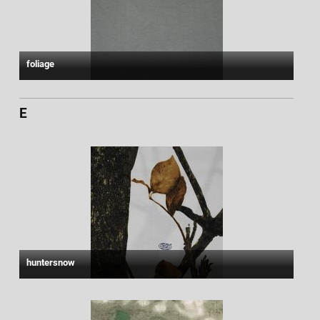
foliage
E
huntersnow