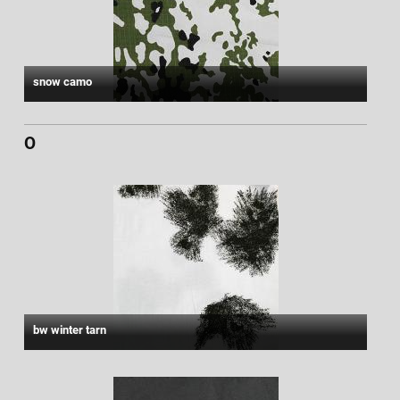
snow camo
O
bw winter tarn