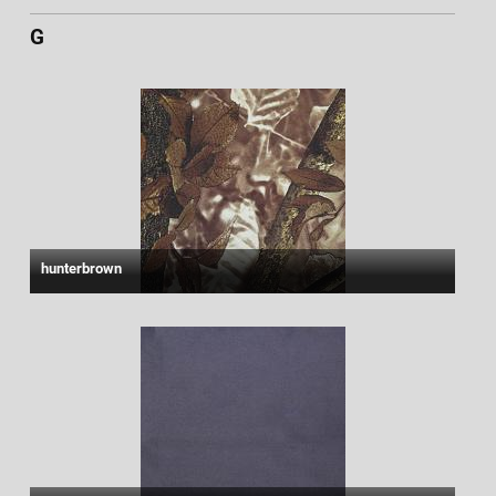
G
hunterbrown