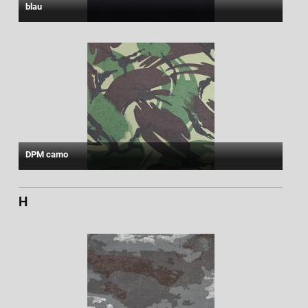
blau
DPM camo
H