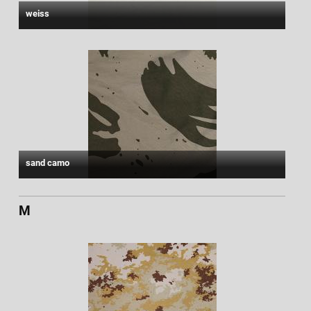
weiss
sand camo
M