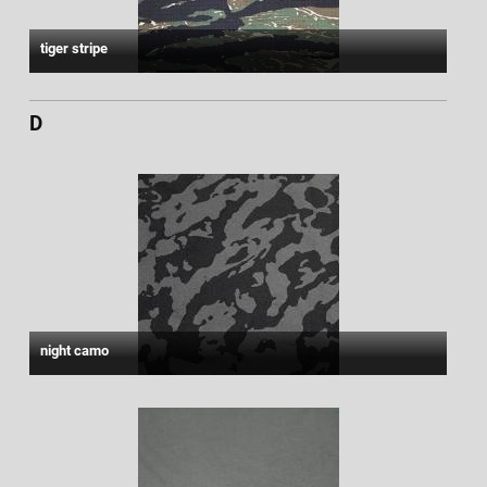
tiger stripe
D
night camo