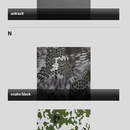
antrazit
N
snake black