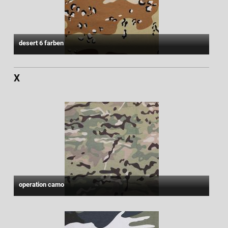
desert 6 farben
X
operation camo