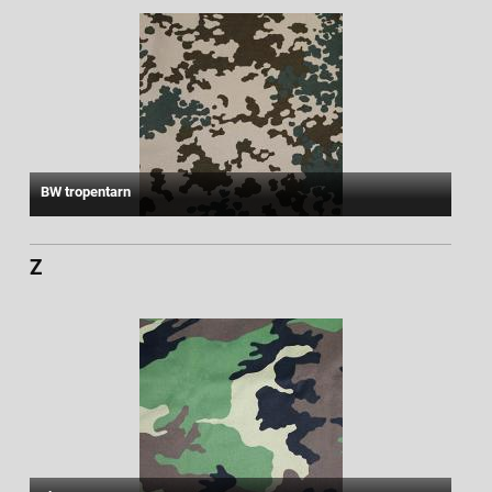
BW tropentarn
Z