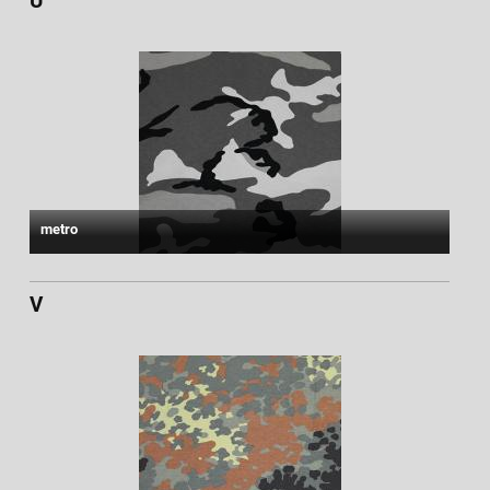
U
metro
V