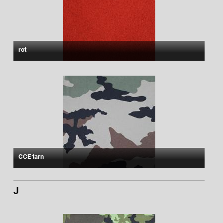
rot
CCE tarn
J