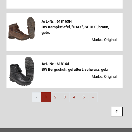
Art.-Nr.: 618163N
BW Kampfstiefel, "HAIX", SCOUT, braun,
gebr.
Marke: Original
Art.-Nr.: 618164
BW Bergschuh, gefüttert, schwarz, gebr.
Marke: Original
Weiter
«
1
2
3
4
5
»
↑