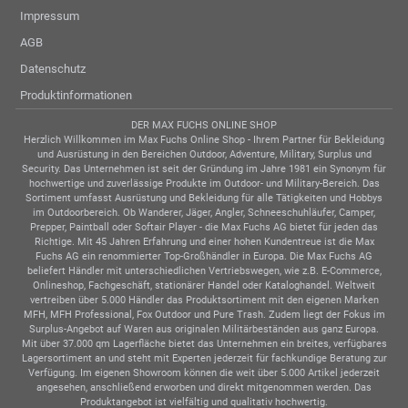
Impressum
AGB
Datenschutz
Produktinformationen
DER MAX FUCHS ONLINE SHOP
Herzlich Willkommen im Max Fuchs Online Shop - Ihrem Partner für Bekleidung
und Ausrüstung in den Bereichen Outdoor, Adventure, Military, Surplus und
Security. Das Unternehmen ist seit der Gründung im Jahre 1981 ein Synonym für
hochwertige und zuverlässige Produkte im Outdoor- und Military-Bereich. Das
Sortiment umfasst Ausrüstung und Bekleidung für alle Tätigkeiten und Hobbys
im Outdoorbereich. Ob Wanderer, Jäger, Angler, Schneeschuhläufer, Camper,
Prepper, Paintball oder Softair Player - die Max Fuchs AG bietet für jeden das
Richtige. Mit 45 Jahren Erfahrung und einer hohen Kundentreue ist die Max
Fuchs AG ein renommierter Top-Großhändler in Europa. Die Max Fuchs AG
beliefert Händler mit unterschiedlichen Vertriebswegen, wie z.B. E-Commerce,
Onlineshop, Fachgeschäft, stationärer Handel oder Kataloghandel. Weltweit
vertreiben über 5.000 Händler das Produktsortiment mit den eigenen Marken
MFH, MFH Professional, Fox Outdoor und Pure Trash. Zudem liegt der Fokus im
Surplus-Angebot auf Waren aus originalen Militärbeständen aus ganz Europa.
Mit über 37.000 qm Lagerfläche bietet das Unternehmen ein breites, verfügbares
Lagersortiment an und steht mit Experten jederzeit für fachkundige Beratung zur
Verfügung. Im eigenen Showroom können die weit über 5.000 Artikel jederzeit
angesehen, anschließend erworben und direkt mitgenommen werden. Das
Produktangebot ist vielfältig und qualitativ hochwertig.