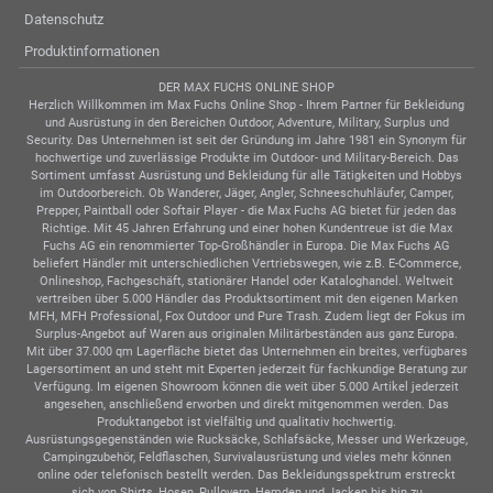
Datenschutz
Produktinformationen
DER MAX FUCHS ONLINE SHOP
Herzlich Willkommen im Max Fuchs Online Shop - Ihrem Partner für Bekleidung
und Ausrüstung in den Bereichen Outdoor, Adventure, Military, Surplus und
Security. Das Unternehmen ist seit der Gründung im Jahre 1981 ein Synonym für
hochwertige und zuverlässige Produkte im Outdoor- und Military-Bereich. Das
Sortiment umfasst Ausrüstung und Bekleidung für alle Tätigkeiten und Hobbys
im Outdoorbereich. Ob Wanderer, Jäger, Angler, Schneeschuhläufer, Camper,
Prepper, Paintball oder Softair Player - die Max Fuchs AG bietet für jeden das
Richtige. Mit 45 Jahren Erfahrung und einer hohen Kundentreue ist die Max
Fuchs AG ein renommierter Top-Großhändler in Europa. Die Max Fuchs AG
beliefert Händler mit unterschiedlichen Vertriebswegen, wie z.B. E-Commerce,
Onlineshop, Fachgeschäft, stationärer Handel oder Kataloghandel. Weltweit
vertreiben über 5.000 Händler das Produktsortiment mit den eigenen Marken
MFH, MFH Professional, Fox Outdoor und Pure Trash. Zudem liegt der Fokus im
Surplus-Angebot auf Waren aus originalen Militärbeständen aus ganz Europa.
Mit über 37.000 qm Lagerfläche bietet das Unternehmen ein breites, verfügbares
Lagersortiment an und steht mit Experten jederzeit für fachkundige Beratung zur
Verfügung. Im eigenen Showroom können die weit über 5.000 Artikel jederzeit
angesehen, anschließend erworben und direkt mitgenommen werden. Das
Produktangebot ist vielfältig und qualitativ hochwertig.
Ausrüstungsgegenständen wie Rucksäcke, Schlafsäcke, Messer und Werkzeuge,
Campingzubehör, Feldflaschen, Survivalausrüstung und vieles mehr können
online oder telefonisch bestellt werden. Das Bekleidungsspektrum erstreckt
sich von Shirts, Hosen, Pullovern, Hemden und Jacken bis hin zu