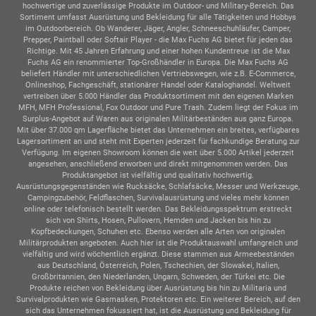
hochwertige und zuverlässige Produkte im Outdoor- und Military-Bereich. Das
Sortiment umfasst Ausrüstung und Bekleidung für alle Tätigkeiten und Hobbys
im Outdoorbereich. Ob Wanderer, Jäger, Angler, Schneeschuhläufer, Camper,
Prepper, Paintball oder Softair Player - die Max Fuchs AG bietet für jeden das
Richtige. Mit 45 Jahren Erfahrung und einer hohen Kundentreue ist die Max
Fuchs AG ein renommierter Top-Großhändler in Europa. Die Max Fuchs AG
beliefert Händler mit unterschiedlichen Vertriebswegen, wie z.B. E-Commerce,
Onlineshop, Fachgeschäft, stationärer Handel oder Kataloghandel. Weltweit
vertreiben über 5.000 Händler das Produktsortiment mit den eigenen Marken
MFH, MFH Professional, Fox Outdoor und Pure Trash. Zudem liegt der Fokus im
Surplus-Angebot auf Waren aus originalen Militärbeständen aus ganz Europa.
Mit über 37.000 qm Lagerfläche bietet das Unternehmen ein breites, verfügbares
Lagersortiment an und steht mit Experten jederzeit für fachkundige Beratung zur
Verfügung. Im eigenen Showroom können die weit über 5.000 Artikel jederzeit
angesehen, anschließend erworben und direkt mitgenommen werden. Das
Produktangebot ist vielfältig und qualitativ hochwertig.
Ausrüstungsgegenständen wie Rucksäcke, Schlafsäcke, Messer und Werkzeuge,
Campingzubehör, Feldflaschen, Survivalausrüstung und vieles mehr können
online oder telefonisch bestellt werden. Das Bekleidungsspektrum erstreckt
sich von Shirts, Hosen, Pullovern, Hemden und Jacken bis hin zu
Kopfbedeckungen, Schuhen etc. Ebenso werden alle Arten von originalen
Militärprodukten angeboten. Auch hier ist die Produktauswahl umfangreich und
vielfältig und wird wöchentlich ergänzt. Diese stammen aus Armeebeständen
aus Deutschland, Österreich, Polen, Tschechien, der Slowakei, Italien,
Großbritannien, den Niederlanden, Ungarn, Schweden, der Türkei etc. Die
Produkte reichen von Bekleidung über Ausrüstung bis hin zu Militaria und
Survivalprodukten wie Gasmasken, Protektoren etc. Ein weiterer Bereich, auf den
sich das Unternehmen fokussiert hat, ist die Ausrüstung und Bekleidung für