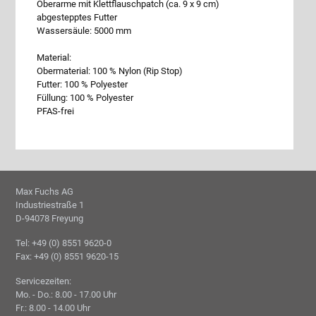
Oberarme mit Klettflauschpatch (ca. 9 x 9 cm)
abgestepptes Futter
Wassersäule: 5000 mm
Material:
Obermaterial: 100 % Nylon (Rip Stop)
Futter: 100 % Polyester
Füllung: 100 % Polyester
PFAS-frei
Max Fuchs AG
Industriestraße 1
D-94078 Freyung
Tel: +49 (0) 8551 9620-0
Fax: +49 (0) 8551 9620-15
Servicezeiten:
Mo. - Do.: 8.00 - 17.00 Uhr
Fr.: 8.00 - 14.00 Uhr