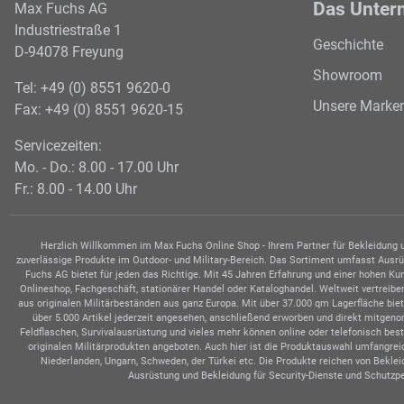
Das Unter
Max Fuchs AG
Industriestraße 1
Geschichte
D-94078 Freyung
Showroom
Tel: +49 (0) 8551 9620-0
Unsere Marke
Fax: +49 (0) 8551 9620-15
Servicezeiten:
Mo. - Do.: 8.00 - 17.00 Uhr
Fr.: 8.00 - 14.00 Uhr
Herzlich Willkommen im Max Fuchs Online Shop - Ihrem Partner für Bekleidung un
zuverlässige Produkte im Outdoor- und Military-Bereich. Das Sortiment umfasst Ausrüs
Fuchs AG bietet für jeden das Richtige. Mit 45 Jahren Erfahrung und einer hohen K
Onlineshop, Fachgeschäft, stationärer Handel oder Kataloghandel. Weltweit vertrei
aus originalen Militärbeständen aus ganz Europa. Mit über 37.000 qm Lagerfläche bie
über 5.000 Artikel jederzeit angesehen, anschließend erworben und direkt mitge
Feldflaschen, Survivalausrüstung und vieles mehr können online oder telefonisch be
originalen Militärprodukten angeboten. Auch hier ist die Produktauswahl umfangrei
Niederlanden, Ungarn, Schweden, der Türkei etc. Die Produkte reichen von Bekleid
Ausrüstung und Bekleidung für Security-Dienste und Schutzpe