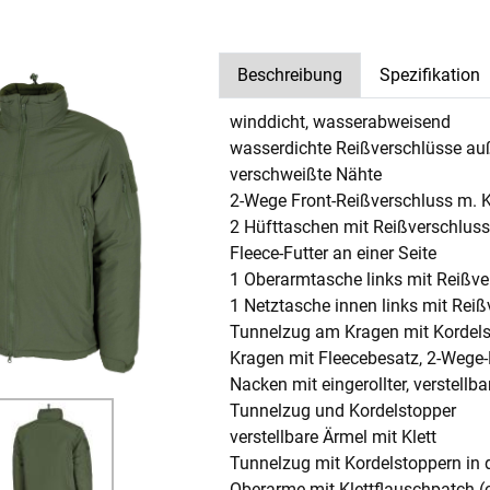
Beschreibung
Spezifikation
winddicht, wasserabweisend
wasserdichte Reißverschlüsse au
verschweißte Nähte
2-Wege Front-Reißverschluss m. 
2 Hüfttaschen mit Reißverschlus
Fleece-Futter an einer Seite
1 Oberarmtasche links mit Reißve
1 Netztasche innen links mit Reiß
Tunnelzug am Kragen mit Kordel
Kragen mit Fleecebesatz, 2-Wege
Nacken mit eingerollter, verstellb
Tunnelzug und Kordelstopper
verstellbare Ärmel mit Klett
Tunnelzug mit Kordelstoppern in d
Oberarme mit Klettflauschpatch (c