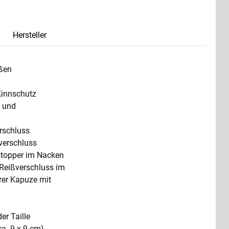
Hersteller
ßen
Kinnschutz
s und
rschluss
verschluss
stopper im Nacken
-Reißverschluss im
arer Kapuze mit
er Taille
a. 9 x 9 cm)