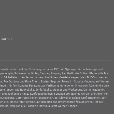
s
tionen
Unternehmen ist seit der Gründung im Jahre 1981 ein Synonym für hochwertige und
, Angler, Schneeschuhläufer, Camper, Prepper, Paintball oder Softair Player - die Max
hs AG beliefert Händler mit unterschiedlichen Vertriebswegen, wie z.B. E-Commerce,
al, Fox Outdoor und Pure Trash. Zudem liegt der Fokus im Surplus-Angebot auf Waren
ederzeit für fachkundige Beratung zur Verfügung. Im eigenen Showroom können die weit
sgegenständen wie Rucksäcke, Schlafsäcke, Messer und Werkzeuge, Campingzubehör,
en und Jacken bis hin zu Kopfbedeckungen, Schuhen etc. Ebenso werden alle Arten von
schland, Österreich, Polen, Tschechien, der Slowakei, Italien, Großbritannien, den
n etc. Ein weiterer Bereich, auf den sich das Unternehmen fokussiert hat, ist die
ckung, wodurch alle Produkte individualisiert werden können.