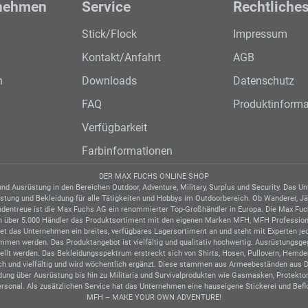
nehmen
Service
Rechtliche
Stick/Flock
Impressum
Kontakt/Anfahrt
AGB
n
Downloads
Datenschutz
FAQ
Produktinforma
Verfügbarkeit
Farbinformationen
DER MAX FUCHS ONLINE SHOP
d Ausrüstung in den Bereichen Outdoor, Adventure, Military, Surplus und Security. Das 
tung und Bekleidung für alle Tätigkeiten und Hobbys im Outdoorbereich. Ob Wanderer, Jäger
undentreue ist die Max Fuchs AG ein renommierter Top-Großhändler in Europa. Die Max Fuc
ben über 5.000 Händler das Produktsortiment mit den eigenen Marken MFH, MFH Profession
tet das Unternehmen ein breites, verfügbares Lagersortiment an und steht mit Experten j
nommen werden. Das Produktangebot ist vielfältig und qualitativ hochwertig. Ausrüstung
stellt werden. Das Bekleidungsspektrum erstreckt sich von Shirts, Hosen, Pullovern, Hemd
ch und vielfältig und wird wöchentlich ergänzt. Diese stammen aus Armeebeständen aus Deut
ung über Ausrüstung bis hin zu Militaria und Survivalprodukten wie Gasmasken, Protektore
rsonal. Als zusätzlichen Service hat das Unternehmen eine hauseigene Stickerei und Beflo
MFH – MAKE YOUR OWN ADVENTURE!