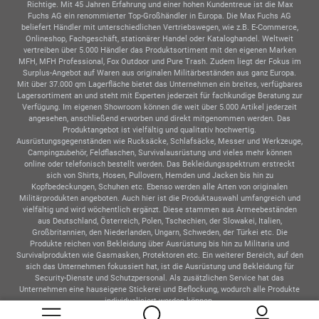
Richtige. Mit 45 Jahren Erfahrung und einer hohen Kundentreue ist die Max
Fuchs AG ein renommierter Top-Großhändler in Europa. Die Max Fuchs AG
beliefert Händler mit unterschiedlichen Vertriebswegen, wie z.B. E-Commerce,
Onlineshop, Fachgeschäft, stationärer Handel oder Kataloghandel. Weltweit
vertreiben über 5.000 Händler das Produktsortiment mit den eigenen Marken
MFH, MFH Professional, Fox Outdoor und Pure Trash. Zudem liegt der Fokus im
Surplus-Angebot auf Waren aus originalen Militärbeständen aus ganz Europa.
Mit über 37.000 qm Lagerfläche bietet das Unternehmen ein breites, verfügbares
Lagersortiment an und steht mit Experten jederzeit für fachkundige Beratung zur
Verfügung. Im eigenen Showroom können die weit über 5.000 Artikel jederzeit
angesehen, anschließend erworben und direkt mitgenommen werden. Das
Produktangebot ist vielfältig und qualitativ hochwertig.
Ausrüstungsgegenständen wie Rucksäcke, Schlafsäcke, Messer und Werkzeuge,
Campingzubehör, Feldflaschen, Survivalausrüstung und vieles mehr können
online oder telefonisch bestellt werden. Das Bekleidungsspektrum erstreckt
sich von Shirts, Hosen, Pullovern, Hemden und Jacken bis hin zu
Kopfbedeckungen, Schuhen etc. Ebenso werden alle Arten von originalen
Militärprodukten angeboten. Auch hier ist die Produktauswahl umfangreich und
vielfältig und wird wöchentlich ergänzt. Diese stammen aus Armeebeständen
aus Deutschland, Österreich, Polen, Tschechien, der Slowakei, Italien,
Großbritannien, den Niederlanden, Ungarn, Schweden, der Türkei etc. Die
Produkte reichen von Bekleidung über Ausrüstung bis hin zu Militaria und
Survivalprodukten wie Gasmasken, Protektoren etc. Ein weiterer Bereich, auf den
sich das Unternehmen fokussiert hat, ist die Ausrüstung und Bekleidung für
Security-Dienste und Schutzpersonal. Als zusätzlichen Service hat das
Unternehmen eine hauseigene Stickerei und Beflockung, wodurch alle Produkte
individualisiert werden können.
MFH – MAKE YOUR OWN ADVENTURE!