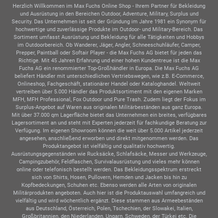
Herzlich Willkommen im Max Fuchs Online Shop - Ihrem Partner für Bekleidung
und Ausrüstung in den Bereichen Outdoor, Adventure, Military, Surplus und
Security. Das Unternehmen ist seit der Gründung im Jahre 1981 ein Synonym für
hochwertige und zuverlässige Produkte im Outdoor- und Military-Bereich. Das
Sortiment umfasst Ausrüstung und Bekleidung für alle Tätigkeiten und Hobbys
im Outdoorbereich. Ob Wanderer, Jäger, Angler, Schneeschuhläufer, Camper,
Prepper, Paintball oder Softair Player - die Max Fuchs AG bietet für jeden das
Richtige. Mit 45 Jahren Erfahrung und einer hohen Kundentreue ist die Max
Fuchs AG ein renommierter Top-Großhändler in Europa. Die Max Fuchs AG
beliefert Händler mit unterschiedlichen Vertriebswegen, wie z.B. E-Commerce,
Onlineshop, Fachgeschäft, stationärer Handel oder Kataloghandel. Weltweit
vertreiben über 5.000 Händler das Produktsortiment mit den eigenen Marken
MFH, MFH Professional, Fox Outdoor und Pure Trash. Zudem liegt der Fokus im
Surplus-Angebot auf Waren aus originalen Militärbeständen aus ganz Europa.
Mit über 37.000 qm Lagerfläche bietet das Unternehmen ein breites, verfügbares
Lagersortiment an und steht mit Experten jederzeit für fachkundige Beratung zur
Verfügung. Im eigenen Showroom können die weit über 5.000 Artikel jederzeit
angesehen, anschließend erworben und direkt mitgenommen werden. Das
Produktangebot ist vielfältig und qualitativ hochwertig.
Ausrüstungsgegenständen wie Rucksäcke, Schlafsäcke, Messer und Werkzeuge,
Campingzubehör, Feldflaschen, Survivalausrüstung und vieles mehr können
online oder telefonisch bestellt werden. Das Bekleidungsspektrum erstreckt
sich von Shirts, Hosen, Pullovern, Hemden und Jacken bis hin zu
Kopfbedeckungen, Schuhen etc. Ebenso werden alle Arten von originalen
Militärprodukten angeboten. Auch hier ist die Produktauswahl umfangreich und
vielfältig und wird wöchentlich ergänzt. Diese stammen aus Armeebeständen
aus Deutschland, Österreich, Polen, Tschechien, der Slowakei, Italien,
Großbritannien, den Niederlanden, Ungarn, Schweden, der Türkei etc. Die