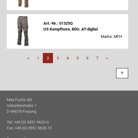
Art.-Nr.: 01325Q
US Kampfhose, BDU, AT-digital
Marke: MFH
Zurück
Weiter
«
1
2
3
4
5
6
7
»
↑
Max Fuchs AG
Industriestraße 1
D-94078 Freyung
Tel: +49 (0) 8551 9620-0
Fax: +49 (0) 8551 9620-15