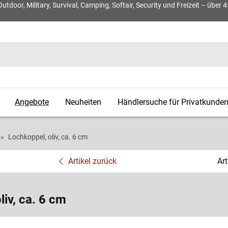
door, Military, Survival, Camping, Softair, Security und Freizeit – über 
Angebote
Neuheiten
Händlersuche für Privatkunde
Lochkoppel, oliv, ca. 6 cm
Artikel zurück
Ar
liv, ca. 6 cm