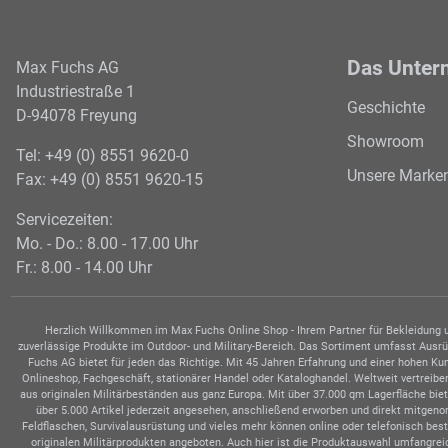
Das Unter
Max Fuchs AG
Industriestraße 1
Geschichte
D-94078 Freyung
Showroom
Tel: +49 (0) 8551 9620-0
Unsere Marke
Fax: +49 (0) 8551 9620-15
Servicezeiten:
Mo. - Do.: 8.00 - 17.00 Uhr
Fr.: 8.00 - 14.00 Uhr
Herzlich Willkommen im Max Fuchs Online Shop - Ihrem Partner für Bekleidung un
zuverlässige Produkte im Outdoor- und Military-Bereich. Das Sortiment umfasst Ausrüs
Fuchs AG bietet für jeden das Richtige. Mit 45 Jahren Erfahrung und einer hohen K
Onlineshop, Fachgeschäft, stationärer Handel oder Kataloghandel. Weltweit vertrei
aus originalen Militärbeständen aus ganz Europa. Mit über 37.000 qm Lagerfläche bie
über 5.000 Artikel jederzeit angesehen, anschließend erworben und direkt mitge
Feldflaschen, Survivalausrüstung und vieles mehr können online oder telefonisch be
originalen Militärprodukten angeboten. Auch hier ist die Produktauswahl umfangrei