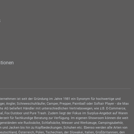
s
tionen
Unternehmen ist seit der Gründung im Jahre 1981 ein Synonym für hochwertige und
, Angler, Schneeschuhläufer, Camper, Prepper, Paintball oder Softair Player - die Max
hs AG beliefert Händler mit unterschiedlichen Vertriebswegen, wie z.B. E-Commerce,
al, Fox Outdoor und Pure Trash. Zudem liegt der Fokus im Surplus-Angebot auf Waren
ederzeit für fachkundige Beratung zur Verfügung. Im eigenen Showroom können die weit
sgegenständen wie Rucksäcke, Schlafsäcke, Messer und Werkzeuge, Campingzubehör,
en und Jacken bis hin zu Kopfbedeckungen, Schuhen etc. Ebenso werden alle Arten von
schland, Österreich, Polen, Tschechien, der Slowakei, Italien, Großbritannien, den