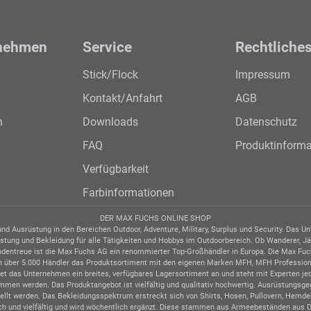
nehmen
Service
Rechtliche
Stick/Flock
Impressum
Kontakt/Anfahrt
AGB
n
Downloads
Datenschutz
FAQ
Produktinforma
Verfügbarkeit
Farbinformationen
DER MAX FUCHS ONLINE SHOP
d Ausrüstung in den Bereichen Outdoor, Adventure, Military, Surplus und Security. Das 
tung und Bekleidung für alle Tätigkeiten und Hobbys im Outdoorbereich. Ob Wanderer, Jäger
undentreue ist die Max Fuchs AG ein renommierter Top-Großhändler in Europa. Die Max Fuc
ben über 5.000 Händler das Produktsortiment mit den eigenen Marken MFH, MFH Profession
tet das Unternehmen ein breites, verfügbares Lagersortiment an und steht mit Experten j
nommen werden. Das Produktangebot ist vielfältig und qualitativ hochwertig. Ausrüstung
stellt werden. Das Bekleidungsspektrum erstreckt sich von Shirts, Hosen, Pullovern, Hemd
ch und vielfältig und wird wöchentlich ergänzt. Diese stammen aus Armeebeständen aus Deut