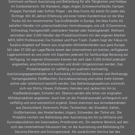
Sortiment umfasst Ausrüstung und Bekleidung für alle Tätigkeiten und Hobbys
im Outdoorbereich. Ob Wanderer, Jäger, Angler, Schneeschuhläufer, Camper,
Prepper, Paintball oder Softair Player - die Max Fuchs AG bietet für jeden das
Richtige. Mit 45 Jahren Erfahrung und einer hohen Kundentreue ist die Max
Fuchs AG ein renommierter Top-Großhändler in Europa. Die Max Fuchs AG
beliefert Händler mit unterschiedlichen Vertriebswegen, wie z.B. E-Commerce,
Onlineshop, Fachgeschäft, stationärer Handel oder Kataloghandel. Weltweit
vertreiben über 5.000 Händler das Produktsortiment mit den eigenen Marken
MFH, MFH Professional, Fox Outdoor und Pure Trash. Zudem liegt der Fokus im
Surplus-Angebot auf Waren aus originalen Militärbeständen aus ganz Europa.
Mit über 37.000 qm Lagerfläche bietet das Unternehmen ein breites, verfügbares
Lagersortiment an und steht mit Experten jederzeit für fachkundige Beratung zur
Verfügung. Im eigenen Showroom können die weit über 5.000 Artikel jederzeit
angesehen, anschließend erworben und direkt mitgenommen werden. Das
Produktangebot ist vielfältig und qualitativ hochwertig.
Ausrüstungsgegenständen wie Rucksäcke, Schlafsäcke, Messer und Werkzeuge,
Campingzubehör, Feldflaschen, Survivalausrüstung und vieles mehr können
online oder telefonisch bestellt werden. Das Bekleidungsspektrum erstreckt
sich von Shirts, Hosen, Pullovern, Hemden und Jacken bis hin zu
Kopfbedeckungen, Schuhen etc. Ebenso werden alle Arten von originalen
Militärprodukten angeboten. Auch hier ist die Produktauswahl umfangreich und
vielfältig und wird wöchentlich ergänzt. Diese stammen aus Armeebeständen
aus Deutschland, Österreich, Polen, Tschechien, der Slowakei, Italien,
Großbritannien, den Niederlanden, Ungarn, Schweden, der Türkei etc. Die
Produkte reichen von Bekleidung über Ausrüstung bis hin zu Militaria und
Survivalprodukten wie Gasmasken, Protektoren etc. Ein weiterer Bereich, auf den
sich das Unternehmen fokussiert hat, ist die Ausrüstung und Bekleidung für
Security-Dienste und Schutzpersonal. Als zusätzlichen Service hat das