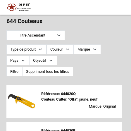
644 Couteaux
Titre Ascendant
Type de produit
Couleur
Marque
Pays
Objectif
Filtre
Suppriment tous les filtres
Référence: 644020Q
Couteau Cutter, "Olfa", jaune, neuf
Marque: Original
Référence: 644020B