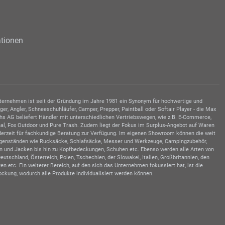
tionen
Unternehmen ist seit der Gründung im Jahre 1981 ein Synonym für hochwertige und
, Angler, Schneeschuhläufer, Camper, Prepper, Paintball oder Softair Player - die Max
hs AG beliefert Händler mit unterschiedlichen Vertriebswegen, wie z.B. E-Commerce,
al, Fox Outdoor und Pure Trash. Zudem liegt der Fokus im Surplus-Angebot auf Waren
ederzeit für fachkundige Beratung zur Verfügung. Im eigenen Showroom können die weit
sgegenständen wie Rucksäcke, Schlafsäcke, Messer und Werkzeuge, Campingzubehör,
en und Jacken bis hin zu Kopfbedeckungen, Schuhen etc. Ebenso werden alle Arten von
schland, Österreich, Polen, Tschechien, der Slowakei, Italien, Großbritannien, den
n etc. Ein weiterer Bereich, auf den sich das Unternehmen fokussiert hat, ist die
ckung, wodurch alle Produkte individualisiert werden können.