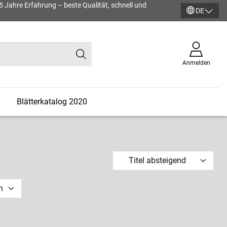
45 Jahre Erfahrung – beste Qualität, schnell und
DE
Anmelden
n
Blätterkatalog 2020
Titel absteigend
n