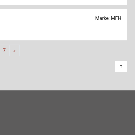
Marke: MFH
Weiter
7
»
↑
s