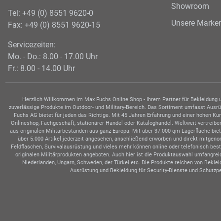
Showroom
Tel: +49 (0) 8551 9620-0
Unsere Marke
Fax: +49 (0) 8551 9620-15
Servicezeiten:
Mo. - Do.: 8.00 - 17.00 Uhr
Fr.: 8.00 - 14.00 Uhr
Herzlich Willkommen im Max Fuchs Online Shop - Ihrem Partner für Bekleidung un
zuverlässige Produkte im Outdoor- und Military-Bereich. Das Sortiment umfasst Ausrüs
Fuchs AG bietet für jeden das Richtige. Mit 45 Jahren Erfahrung und einer hohen K
Onlineshop, Fachgeschäft, stationärer Handel oder Kataloghandel. Weltweit vertrei
aus originalen Militärbeständen aus ganz Europa. Mit über 37.000 qm Lagerfläche bie
über 5.000 Artikel jederzeit angesehen, anschließend erworben und direkt mitge
Feldflaschen, Survivalausrüstung und vieles mehr können online oder telefonisch be
originalen Militärprodukten angeboten. Auch hier ist die Produktauswahl umfangrei
Niederlanden, Ungarn, Schweden, der Türkei etc. Die Produkte reichen von Bekleid
Ausrüstung und Bekleidung für Security-Dienste und Schutzpe