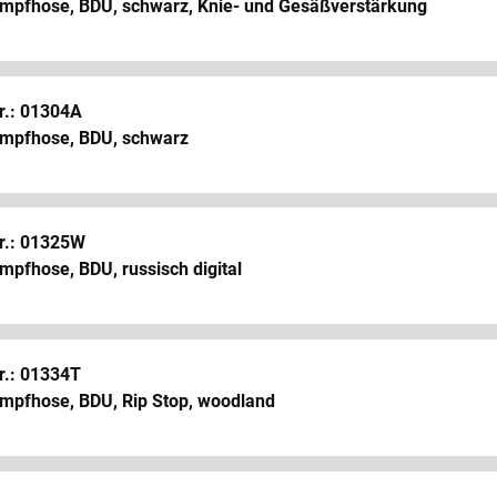
mpfhose, BDU, schwarz, Knie- und Gesäßverstärkung
r.: 01304A
mpfhose, BDU, schwarz
Nr.: 01325W
mpfhose, BDU, russisch digital
r.: 01334T
mpfhose, BDU, Rip Stop, woodland