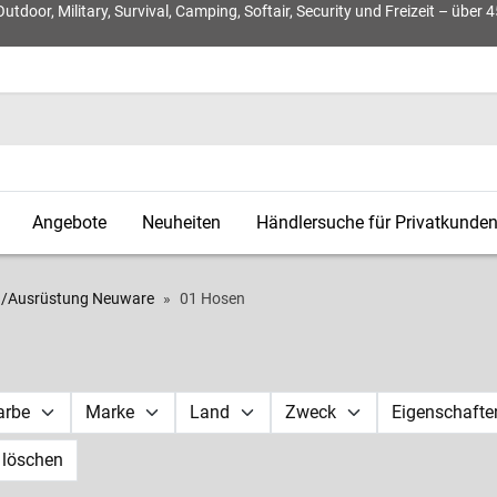
door, Military, Survival, Camping, Softair, Security und Freizeit – über 
Angebote
Neuheiten
Händlersuche für Privatkunde
g/Ausrüstung Neuware
01 Hosen
arbe
Marke
Land
Zweck
Eigenschafte
r löschen