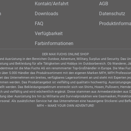
Kontakt/Anfahrt
AGB
n
Downloads
Datenschutz
FAQ
Produktinforma
Verfügbarkeit
Farbinformationen
DER MAX FUCHS ONLINE SHOP
d Ausrüstung in den Bereichen Outdoor, Adventure, Military, Surplus und Security. Das 
tung und Bekleidung für alle Tätigkeiten und Hobbys im Outdoorbereich. Ob Wanderer, Jäger
undentreue ist die Max Fuchs AG ein renommierter Top-Großhändler in Europa. Die Max Fuc
ben über 5.000 Händler das Produktsortiment mit den eigenen Marken MFH, MFH Profession
tet das Unternehmen ein breites, verfügbares Lagersortiment an und steht mit Experten j
nommen werden. Das Produktangebot ist vielfältig und qualitativ hochwertig. Ausrüstung
stellt werden. Das Bekleidungsspektrum erstreckt sich von Shirts, Hosen, Pullovern, Hemd
ch und vielfältig und wird wöchentlich ergänzt. Diese stammen aus Armeebeständen aus Deut
ung über Ausrüstung bis hin zu Militaria und Survivalprodukten wie Gasmasken, Protektore
rsonal. Als zusätzlichen Service hat das Unternehmen eine hauseigene Stickerei und Beflo
MFH – MAKE YOUR OWN ADVENTURE!