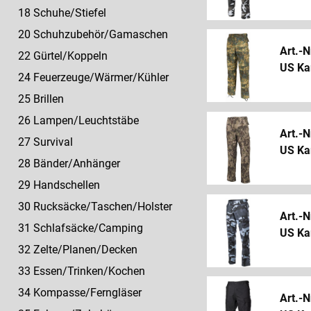
18 Schuhe/Stiefel
20 Schuhzubehör/Gamaschen
Art.-N
22 Gürtel/Koppeln
US Ka
24 Feuerzeuge/Wärmer/Kühler
25 Brillen
26 Lampen/Leuchtstäbe
Art.-N
27 Survival
US Ka
28 Bänder/Anhänger
29 Handschellen
30 Rucksäcke/Taschen/Holster
Art.-N
31 Schlafsäcke/Camping
US Ka
32 Zelte/Planen/Decken
33 Essen/Trinken/Kochen
34 Kompasse/Ferngläser
Art.-N