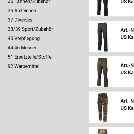
35 Fahnen/Zubehör
US Ka
36 Abzeichen
37 Diverses
38/39 Sport/Zubehör
Art.-N
US Ka
40 Verpflegung
44-46 Messer
51 Ersatzteile/Stoffe
Art.-
92 Werbemittel
US Ka
Art.-N
US Ka