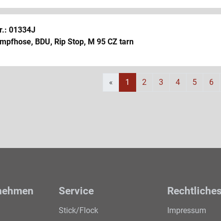
r.: 01334J
mpfhose, BDU, Rip Stop, M 95 CZ tarn
«
1
2
3
4
5
6
nehmen
Service
Rechtliche
Stick/Flock
Impressum